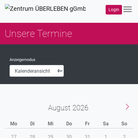
menu
Login
Unsere Termine
Anzeigemodus
August
Mo
Di
Mi
Do
Fr
Sa
So
27
28
29
30
31
1
2